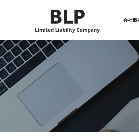
コ
L
ン
P
会社概
テ
合
ン
同
B
B
ツ
会
e
L
へ
社
c
P
ス
o
合
キ
m
同
ッ
e
プ
会
L
社
a
s
t
P
i