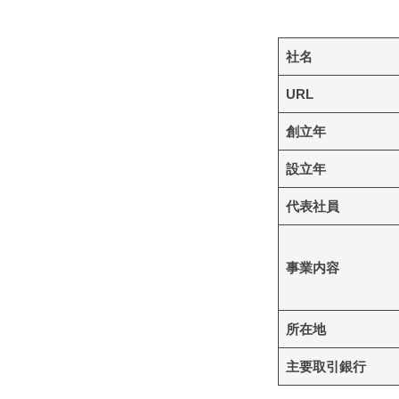
e
c
会
社名
e
社
URL
創立年
概
設立年
要
代表社員
2026
年
事業内容
6
月
17
所在地
日
主要取引銀行
by
yuki