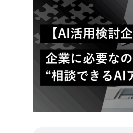
k
コ
e
i
メ
c
ン
e
ト