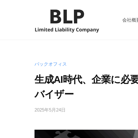
コ
L
ン
P
会社概
テ
合
ン
同
B
B
ツ
会
e
L
へ
社
c
P
ス
バックオフィス
o
合
キ
m
生成AI時代、企業に必
同
ッ
e
プ
会
L
バイザー
社
a
s
2025年5月24日
b
/
t
y
0
y
件
P
u
の
i