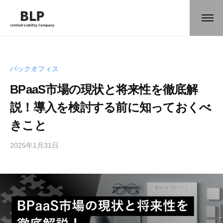
ー
コ
L
ン
メ
P
ニ
テ
B
合
ュ
B
ー
同
ン
L
e
会
ツ
c
P
バックオフィス
社
o
へ
合
m
ス
BPaaS市場の現状と将来性を徹底解
同
e
キ
会
説！導入を検討する前に知っておくべ
L
ッ
社
a
きこと
プ
s
2025年1月31日
b
/
t
y
0
P
h
件
i
a
の
e
r
コ
c
u
メ
e
k
ン